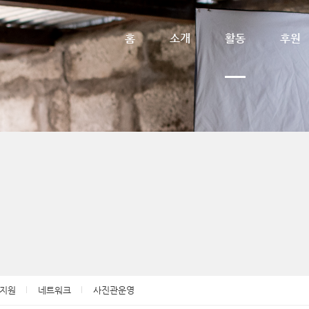
메뉴 건너뛰기
홈
소개
활동
후원
&지원
네트워크
사진관운영