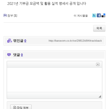
2021년 기부금 모금액 및 활용 실적 명세서 공개 입니다
첨부 [
1
]
이 게시물을
T
Fa
De
wi
ce
lici
tte
bo
ou
목록
r
ok
s
엮인글
0
http://baravom.co.kr/xe/29813/d94/trackback
댓글
0
파일 첨부