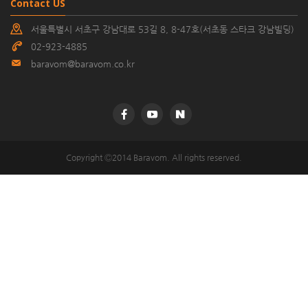
Contact US
서울특별시 서초구 강남대로 53길 8, 8-47호(서초동 스타크 강남빌딩)
02-923-4885
baravom@baravom.co.kr
©
Copyright Ⓒ2014 Baravom. All rights reserved.
k
2
s
0
o
1
d
6
e
0
s