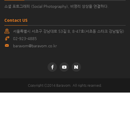
소셜 포토그래피 (Social Photography), 비영리 상상을 연결하다.
Contact US
서울특별시 서초구 강남대로 53길 8, 8-47호(서초동 스타크 강남빌딩)
02-923-4885
baravom@baravom.co.kr
©
Copyright Ⓒ2014 Baravom. All rights reserved.
k
2
s
0
o
1
d
6