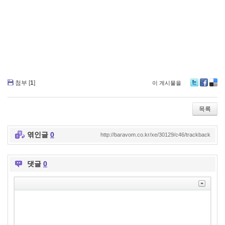
첨부 [
1
]
이 게시물을
T
Fa
De
wi
ce
lici
tte
bo
ou
목록
r
ok
s
엮인글
0
http://baravom.co.kr/xe/30129/c46/trackback
댓글
0