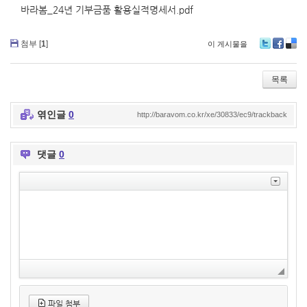
바라봄_24년 기부금품 활용실적명세서.pdf
첨부 [
1
]
이 게시물을
T
Fa
De
wi
ce
lici
tte
bo
ou
목록
r
ok
s
엮인글
0
http://baravom.co.kr/xe/30833/ec9/trackback
댓글
0
파일 첨부