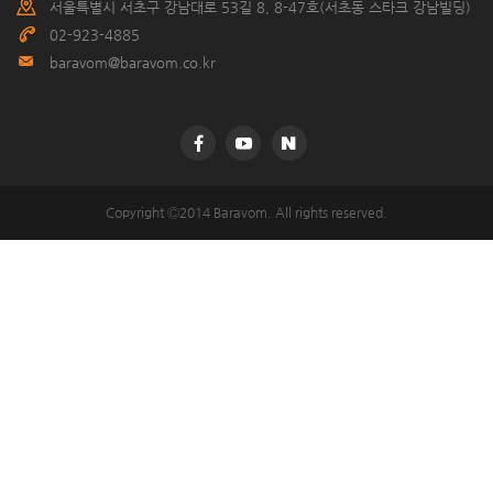
서울특별시 서초구 강남대로 53길 8, 8-47호(서초동 스타크 강남빌딩)
02-923-4885
baravom@baravom.co.kr
©
Copyright Ⓒ2014 Baravom. All rights reserved.
k
2
s
0
o
1
d
6
e
0
s
1
i