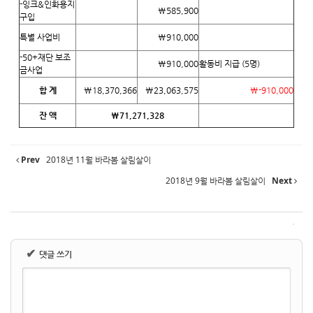
-잉크&인화용지
₩585,900
구입
특별 사업비
₩910,000
-50+재단 보조
₩910,000
활동비 지급 (5명)
금사업
합 계
₩18,370,366
₩23,063,575
₩-910,000
잔 액
₩71,271,328
Prev
2018년 11월 바라봄 살림살이
2018년 9월 바라봄 살림살이
Next
✔
댓글 쓰기