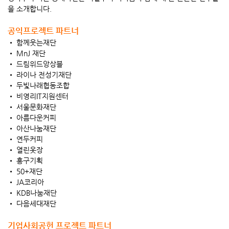
을 소개합니다.
공익프로젝트 파트너
• 함께웃는재단
• MnJ 재단
• 드림위드앙상블
• 라이나 전성기재단
• 두빛나래협동조합
• 비영리IT지원센터
• 서울문화재단
• 아름다운커피
• 아산나눔재단
• 연두커피
• 열린옷장
• 홍구기획
• 50+재단
• JA코리아
• KDB나눔재단
• 다음세대재단
기업사회공헌 프로젝트 파트너