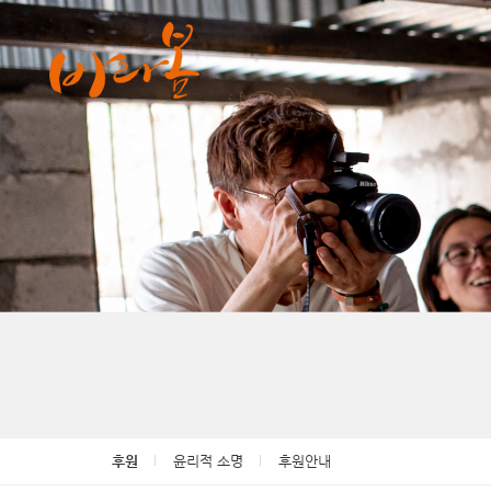
후원
윤리적 소명
후원안내