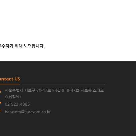
준수하기 위해 노력합니다.
ontact US
서울특별시 서초구 강남대로 53길 8, 8-47호(서초동 스타크
강남빌딩)
02-923-4885
baravom@baravom.co.kr