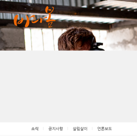
Sketchbook5, 스케치북5
Sketchbook5, 스케치북5
소식
공지사항
살림살이
언론보도