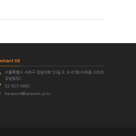
ontact US
서울특별시 서초구 강남대로 53길 8, 8-47호(서초동 스타크
강남빌딩)
02-923-4885
baravom@baravom.co.kr