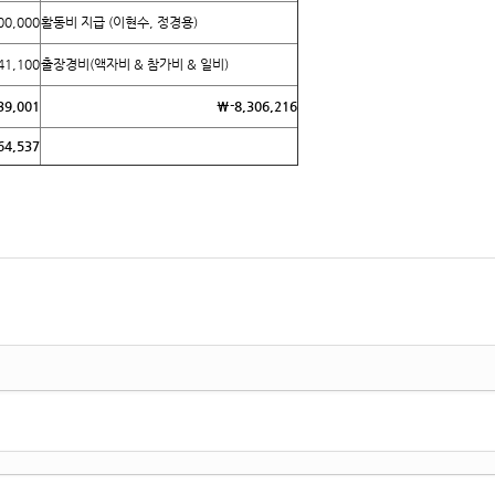
0,000
활동비 지급 (이현수, 정경용)
1,100
출장경비(액자비 & 참가비 & 일비)
39,001
₩
-8,306,216
64,537