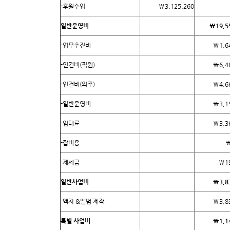
-후원수입
₩3,125,260
일반운영비
₩
19,5
-업무추진비
₩1,6
-인건비(직원)
₩6,4
-인건비(외주)
₩4,6
-일반운영비
₩3,1
-임대료
₩3,3
-잡비용
₩
-제세금
₩19
일반사업비
₩
3,8
-액자 &앨범 제작
₩3,8
특별 사업비
₩
1,1