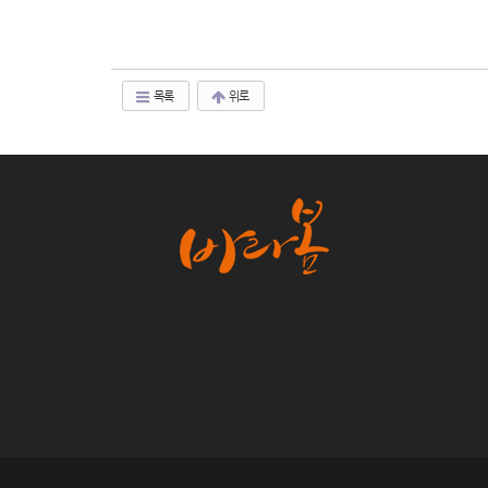
목록
위로
©