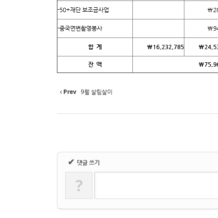
-50+재단 보조금사업
₩20
-중국연변촬영봉사
₩94
합 계
₩
16,232,785
₩
24,5
잔 액
₩
75,9
Prev
9월 살림살이
✔
댓글 쓰기
?