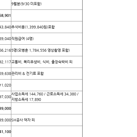
9월분(9/30 미포함)
58,901
43,840
추석비용(1,399,840원)포함
89,040
직원급여 (4명)
66,216
5명(오병훈 1,784,556 영상촬영 포함)
92,117
교통비, 복리후생비, 식비, 출장숙박비 외
69,638
관리비 & 전기료 포함
1,020
사업소득세 144,760 / 근로소득세 34,380 /
7,030
지방소득세 17,890
39,000
39,000
SH공사 액자 외
41,100