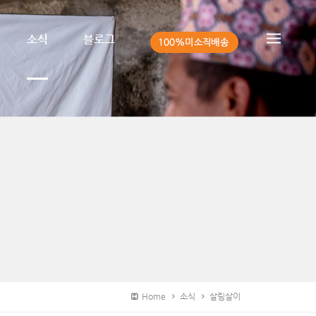
소식
블로그
Home
소식
살림살이