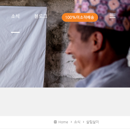
소식
블로그
Home
소식
살림살이