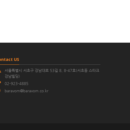
ontact US
서울특별시 서초구 강남대로 53길 8, 8-47호(서초동 스타크
강남빌딩)
02-923-4885
baravom@baravom.co.kr