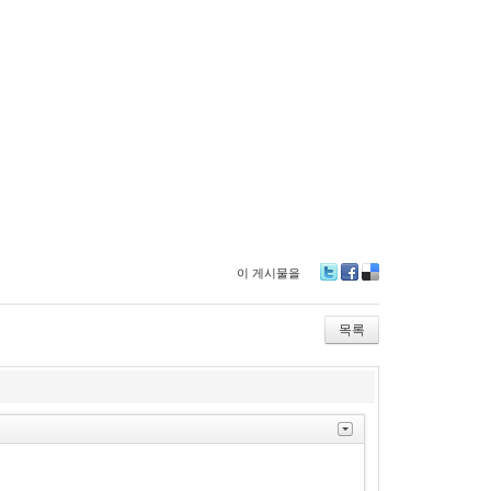
이 게시물을
T
Fa
De
wi
ce
lici
tte
bo
ou
목록
r
ok
s