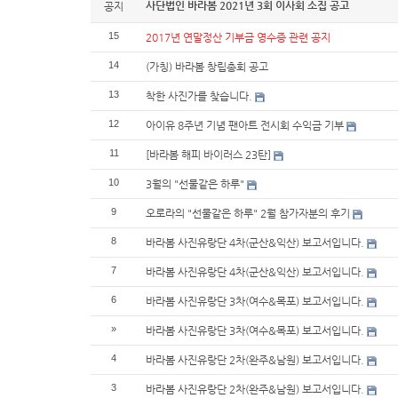
사단법인 바라봄 2021년 3회 이사회 소집 공고
공지
15
2017년 연말정산 기부금 영수증 관련 공지
14
(가칭) 바라봄 창립총회 공고
13
착한 사진가를 찾습니다.
12
아이유 8주년 기념 팬아트 전시회 수익금 기부
11
[바라봄 해피 바이러스 23탄]
10
3월의 "선물같은 하루"
9
오로라의 "선물같은 하루" 2월 참가자분의 후기
8
바라봄 사진유랑단 4차(군산&익산) 보고서입니다.
7
바라봄 사진유랑단 4차(군산&익산) 보고서입니다.
6
바라봄 사진유랑단 3차(여수&목포) 보고서입니다.
»
바라봄 사진유랑단 3차(여수&목포) 보고서입니다.
4
바라봄 사진유랑단 2차(완주&남원) 보고서입니다.
3
바라봄 사진유랑단 2차(완주&남원) 보고서입니다.