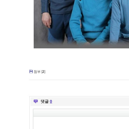
첨부 [
2
]
댓글
0