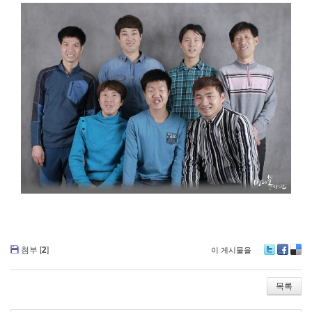
첨부 [
2
]
이 게시물을
T
Fa
De
wi
ce
lici
tte
bo
ou
목록
r
ok
s