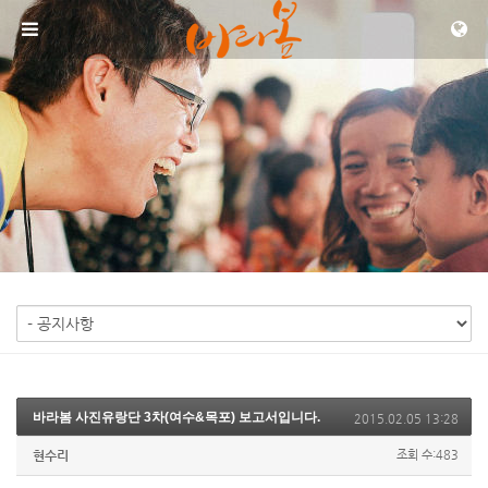
메뉴 건너뛰기
바라봄 사진유랑단 3차(여수&목포) 보고서입니다.
2015.02.05 13:28
현수리
조회 수:483