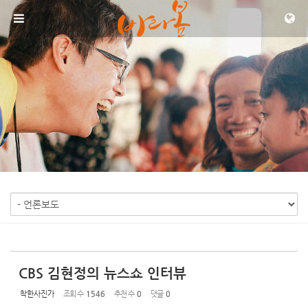
Sketchbook5, 스케치북5
Sketchbook5, 스케치북5
메뉴 건너뛰기
CBS 김현정의 뉴스쇼 인터뷰
착한사진가
조회 수
1546
추천 수
0
댓글
0