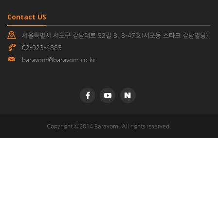
Contact US
서울특별시 서초구 강남대로 53길 8, 8-47호(서초동 스타크 강남빌딩)
02-923-4885
baravom@baravom.co.kr
©
Copyright Ⓒ2014 Baravom. All rights reserved.
k
2
s
0
o
1
d
6
e