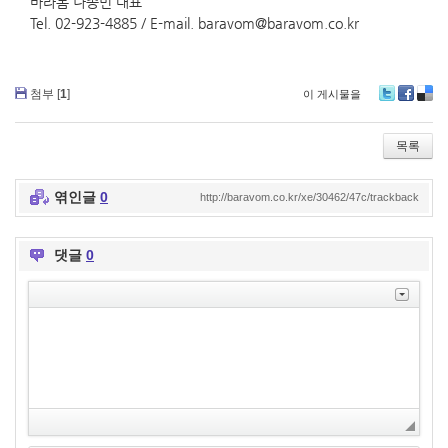
바라봄 나종민 대표
Tel. 02-923-4885 / E-mail. baravom@baravom.co.kr
첨부 [
1
]
이 게시물을
T
Fa
De
wi
ce
lici
tte
bo
ou
목록
r
ok
s
엮인글
0
http://baravom.co.kr/xe/30462/47c/trackback
댓글
0